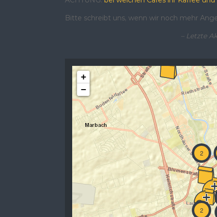
Bitte schreibt uns, wenn wir noch mehr Ange
– Letzte Ak
+
−
2
2