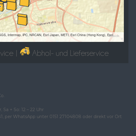
GS, Intermap, iPC, NRCAN, Esri Japan, METI, Esri China (Hong Kong), Esri
rvice |
Abhol- und Lieferservice
Co.
, Sa + So: 12 – 22 Uhr
81, per WhatsApp unter 0151 27104808 oder direkt vor Ort