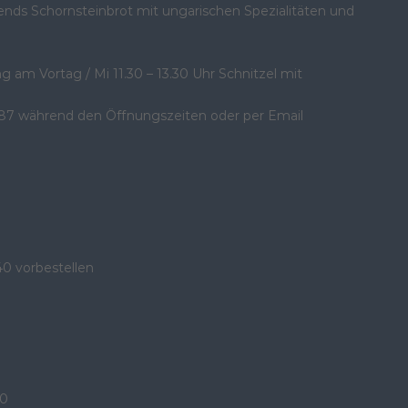
s Schornsteinbrot mit ungarischen Spezialitäten und
ng am Vortag / Mi 11.30 – 13.30 Uhr Schnitzel mit
687 während den Öffnungszeiten oder per Email
40 vorbestellen
40