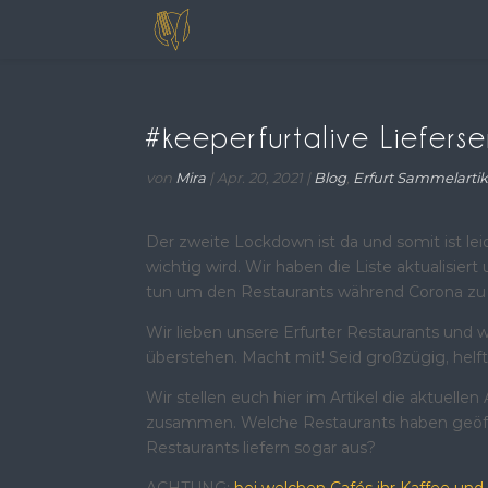
#keeperfurtalive Lieferse
von
Mira
|
Apr. 20, 2021
|
Blog
,
Erfurt Sammelartik
Der zweite Lockdown ist da und somit ist lei
wichtig wird. Wir haben die Liste aktualisier
tun um den Restaurants während Corona zu h
Wir lieben unsere Erfurter Restaurants und w
überstehen. Macht mit! Seid großzügig, helft
Wir stellen euch hier im Artikel die aktuell
zusammen. Welche Restaurants haben geöff
Restaurants liefern sogar aus?
ACHTUNG:
bei welchen Cafés ihr Kaffee und