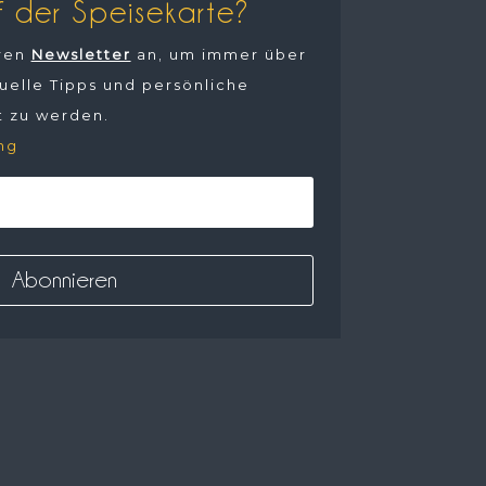
f der Speisekarte?
eren
Newsletter
an, um immer über
uelle Tipps und persönliche
t zu werden.
ng