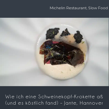
Michelin Restaurant, Slow Foo
Wie ich eine Schweinekopf-Krokette aß
(und es köstlich fand) – Jante, Hannover