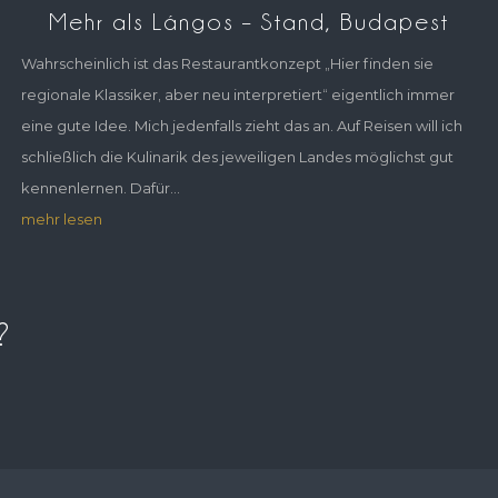
Mehr als Lángos – Stand, Budapest
Wahrscheinlich ist das Restaurantkonzept „Hier finden sie
regionale Klassiker, aber neu interpretiert“ eigentlich immer
eine gute Idee. Mich jedenfalls zieht das an. Auf Reisen will ich
schließlich die Kulinarik des jeweiligen Landes möglichst gut
kennenlernen. Dafür...
mehr lesen
?