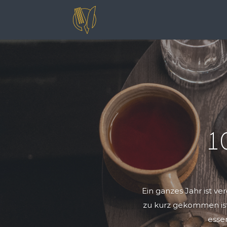
10
Ein ganzes Jahr ist v
zu kurz gekommen ist
esse