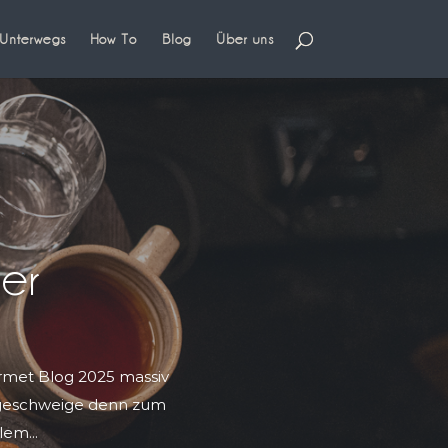
Unterwegs
How To
Blog
Über uns
her
urmet Blog 2025 massiv
 (geschweige denn zum
em...