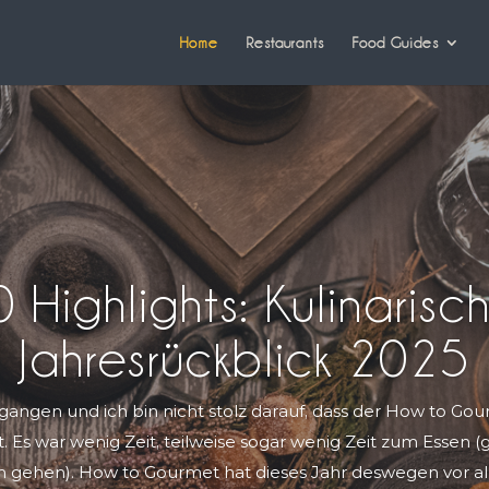
Home
Restaurants
Food Guides
 Highlights: Kulinarisc
Jahresrückblick 2025
ergangen und ich bin nicht stolz darauf, dass der How to Go
. Es war wenig Zeit, teilweise sogar wenig Zeit zum Essen
n gehen). How to Gourmet hat dieses Jahr deswegen vor all