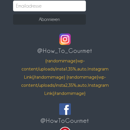
@How_To_Gourmet
{randomimage}wp-
content/uploads/insta1,35%,auto,Instagram
Link{/randomimage} {randomimage}wp-
content/uploads/insta2,35%,auto,Instagram
Link{/randomimage}
@HowToGourmet