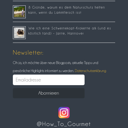
8 Gründe, warum es dem Naturschutz helfen
kann, wenn du Lammfleisch isst
Wie ich eine Schweinekopf-Krokette aß (und es
köstlich fand) – Jante, Hannover
Newsletter:
Oh ja, ich möchte über neue Blogposts, aktuelle Tipps und
persönliche Highlights informiert zu werden.
Datenschutzerklärung
@How_To_Gourmet