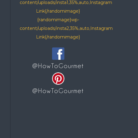
content/uploads/insta1,35%,auto,Instagram
Link{/randomimage}
{randomimage}wp-
content/uploads/insta2,35%,auto,Instagram
Link{/randomimage}
@HowToGourmet
@HowToGourmet