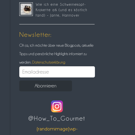
Wie ich eine Schweinekopf-
Krokette aß (und es köstlich
fand) – Jante, Hannover
Newsletter:
Oh ja, ich möchte über neue Blogposts, aktuelle
Tipps und persönliche Highlights informiert zu
werden.
Datenschutzerklärung
@How_To_Gourmet
{randomimage}wp-