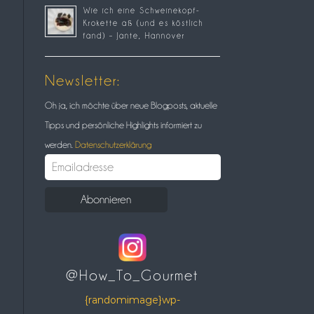
Wie ich eine Schweinekopf-
Krokette aß (und es köstlich
fand) – Jante, Hannover
Newsletter:
Oh ja, ich möchte über neue Blogposts, aktuelle
Tipps und persönliche Highlights informiert zu
werden.
Datenschutzerklärung
@How_To_Gourmet
{randomimage}wp-