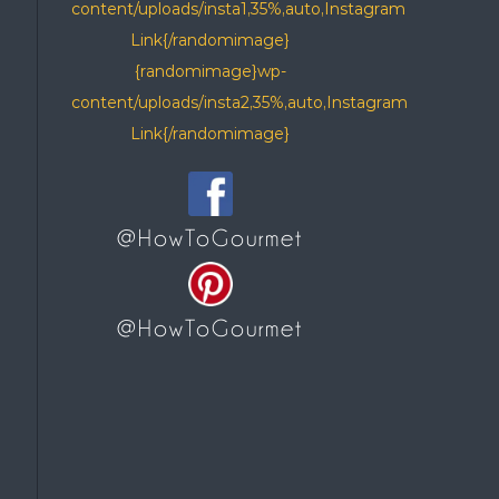
content/uploads/insta1,35%,auto,Instagram
Link{/randomimage}
{randomimage}wp-
content/uploads/insta2,35%,auto,Instagram
Link{/randomimage}
@HowToGourmet
@HowToGourmet