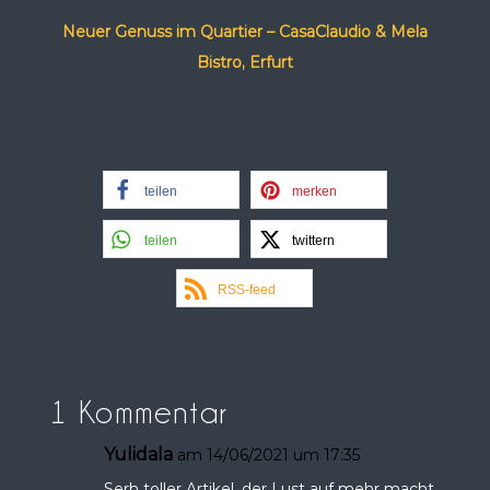
Neuer Genuss im Quartier – CasaClaudio & Mela
Bistro, Erfurt
teilen
merken
teilen
twittern
RSS-feed
1 Kommentar
Yulidala
am 14/06/2021 um 17:35
Serh toller Artikel, der Lust auf mehr macht.