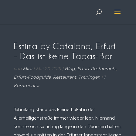
Estima by Catalana, Erfurt
– Das ist keine Tapas-Bar
von
Mira
|
Mai 20, 2021
|
Blog
,
Erfurt Restaurants
,
Erfurt-Foodguide
,
Restaurant
,
Thüringen
|
1
Kommentar
Jahrelang stand das kleine Lokal in der
Allerheiligenstraße immer wieder leer. Niemand
konnte sich so richtig lange in den Räumen halten,
obwohl sie mitten in der Erfurter Innenstadt liegen.