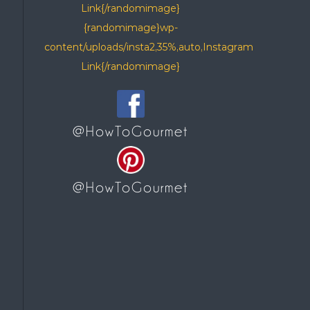
Link{/randomimage}
{randomimage}wp-
content/uploads/insta2,35%,auto,Instagram
Link{/randomimage}
@HowToGourmet
@HowToGourmet