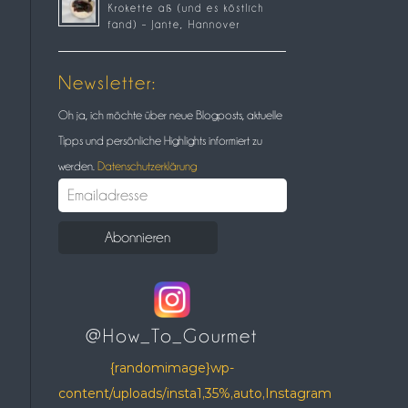
Krokette aß (und es köstlich
fand) – Jante, Hannover
Newsletter:
Oh ja, ich möchte über neue Blogposts, aktuelle
Tipps und persönliche Highlights informiert zu
werden.
Datenschutzerklärung
@How_To_Gourmet
{randomimage}wp-
content/uploads/insta1,35%,auto,Instagram