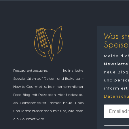
Was st
Speise
Melde dic
Newslette
Restaurantbesuche, kulinarische
neue Blogp
Spezialitäten auf Reisen und Esskultur –
und persön
How to Gourmet ist kein herkömmlicher
informiert
Food Blog mit Rezepten. Hier findest du
Datenschu
als Feinschmecker immer neue Tipps
und lernst zusammen mit uns, wie man
ein Gourmet wird.