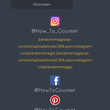
@How_To_Gourmet
{randomimage}wp-
content/uploads/insta1,35%,auto,Instagram
Link{/randomimage} {randomimage}wp-
content/uploads/insta2,35%,auto,Instagram
Link{/randomimage}
@HowToGourmet