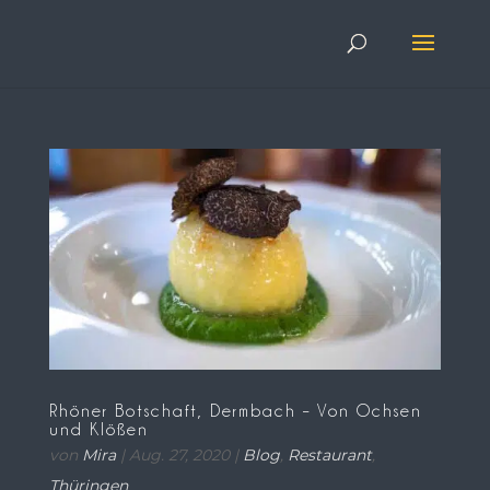
Rhöner Botschaft, Dermbach – Von Ochsen
und Klößen
von
Mira
|
Aug. 27, 2020
|
Blog
,
Restaurant
,
Thüringen