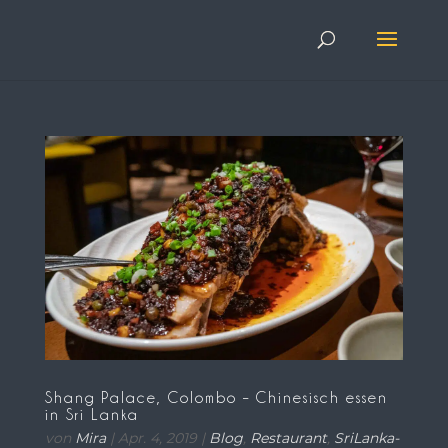
Shang Palace, Colombo – Chinesisch essen
in Sri Lanka
von
Mira
|
Apr. 4, 2019
|
Blog
,
Restaurant
,
SriLanka-