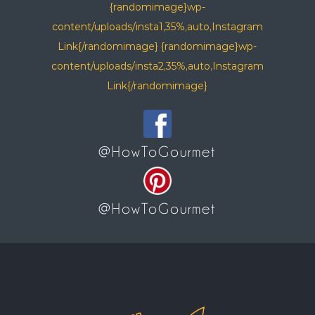
{randomimage}wp-
content/uploads/insta1,35%,auto,Instagram
Link{/randomimage} {randomimage}wp-
content/uploads/insta2,35%,auto,Instagram
Link{/randomimage}
@HowToGourmet
@HowToGourmet