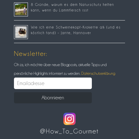
8 Gründe, warum es dem Naturschutz helfen
kann, wenn du Lammfleisch isst
Wie ich eine Schweinekopf-Krokette aß (und es
köstlich fand) – Jante, Hannover
Newsletter:
Oh ja, ich möchte über neue Blogposts, aktuelle Tipps und
persönliche Highlights informiert zu werden.
Datenschutzerklärung
@How_To_Gourmet