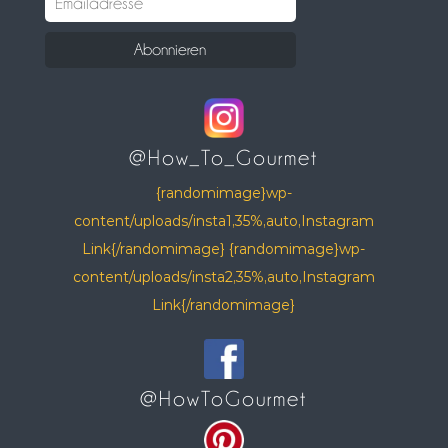
@How_To_Gourmet
{randomimage}wp-
content/uploads/insta1,35%,auto,Instagram
Link{/randomimage} {randomimage}wp-
content/uploads/insta2,35%,auto,Instagram
Link{/randomimage}
@HowToGourmet