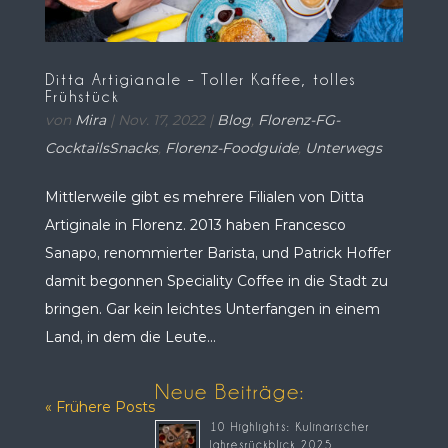
Ditta Artigianale – Toller Kaffee, tolles
Frühstück
von
Mira
|
Nov. 17, 2022
|
Blog
,
Florenz-FG-
CocktailsSnacks
,
Florenz-Foodguide
,
Unterwegs
Mittlerweile gibt es mehrere Filialen von Ditta
Artiginale in Florenz. 2013 haben Francesco
Sanapo, renommierter Barista, und Patrick Hoffer
damit begonnen Speciality Coffee in die Stadt zu
bringen. Gar kein leichtes Unterfangen in einem
Land, in dem die Leute...
Neue Beiträge:
« Frühere Posts
10 Highlights: Kulinarischer
Jahresrückblick 2025