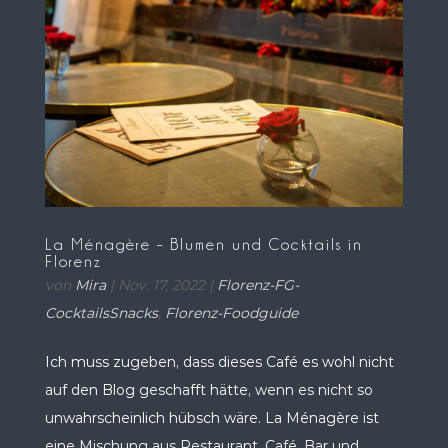
La Ménagère – Blumen und Cocktails in
Florenz
von
Mira
|
Nov. 17, 2022
|
Florenz-FG-
CocktailsSnacks
,
Florenz-Foodguide
Ich muss zugeben, dass dieses Café es wohl nicht
auf den Blog geschafft hätte, wenn es nicht so
unwahrscheinlich hübsch wäre. La Ménagère ist
eine Mischung aus Restaurant, Café, Bar und