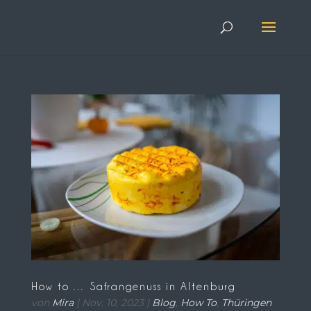
How to … Safrangenuss in Altenburg
von
Mira
|
Nov. 10, 2023
|
Blog
,
How To
,
Thüringen