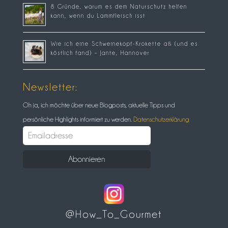
8 Gründe, warum es dem Naturschutz helfen
kann, wenn du Lammfleisch isst
Wie ich eine Schweinekopf-Krokette aß (und es
köstlich fand) – Jante, Hannover
Newsletter:
Oh ja, ich möchte über neue Blogposts, aktuelle Tipps und
persönliche Highlights informiert zu werden.
Datenschutzerklärung
@How_To_Gourmet