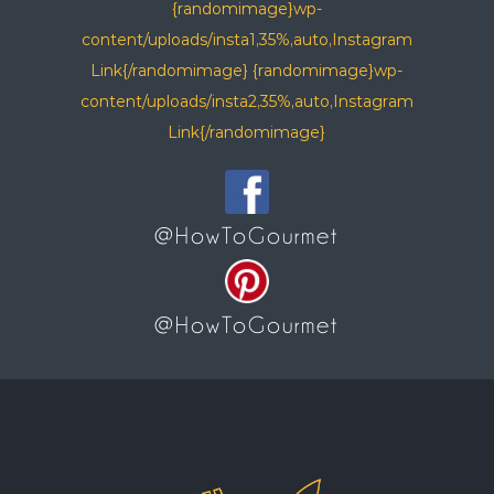
{randomimage}wp-
content/uploads/insta1,35%,auto,Instagram
Link{/randomimage} {randomimage}wp-
content/uploads/insta2,35%,auto,Instagram
Link{/randomimage}
@HowToGourmet
@HowToGourmet