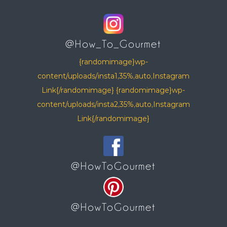
@How_To_Gourmet
{randomimage}wp-
content/uploads/insta1,35%,auto,Instagram
Link{/randomimage} {randomimage}wp-
content/uploads/insta2,35%,auto,Instagram
Link{/randomimage}
@HowToGourmet
@HowToGourmet