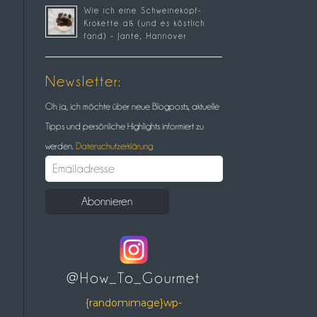
Wie ich eine Schweinekopf-
Krokette aß (und es köstlich
fand) – Jante, Hannover
Newsletter:
Oh ja, ich möchte über neue Blogposts, aktuelle
Tipps und persönliche Highlights informiert zu
werden.
Datenschutzerklärung
@How_To_Gourmet
{randomimage}wp-