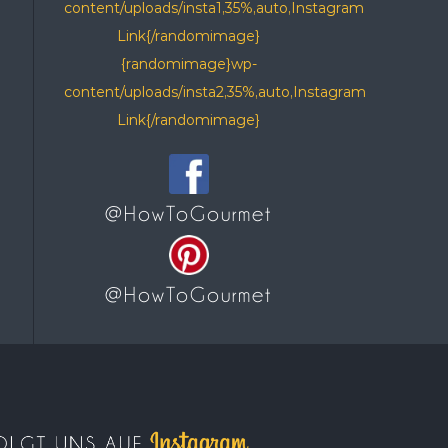
content/uploads/insta1,35%,auto,Instagram
Link{/randomimage}
{randomimage}wp-
content/uploads/insta2,35%,auto,Instagram
Link{/randomimage}
@HowToGourmet
@HowToGourmet