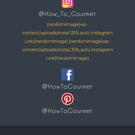
@How_To_Gourmet
{randomimage}wp-
content/uploads/insta1,35%,auto,Instagram
Link{/randomimage} {randomimage}wp-
content/uploads/insta2,35%,auto,Instagram
Link{/randomimage}
@HowToGourmet
@HowToGourmet