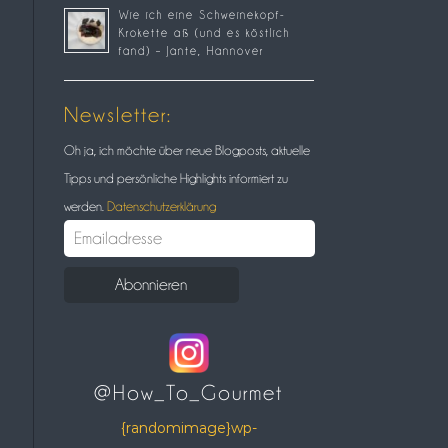
Wie ich eine Schweinekopf-
Krokette aß (und es köstlich
fand) – Jante, Hannover
Newsletter:
Oh ja, ich möchte über neue Blogposts, aktuelle
Tipps und persönliche Highlights informiert zu
werden.
Datenschutzerklärung
@How_To_Gourmet
{randomimage}wp-