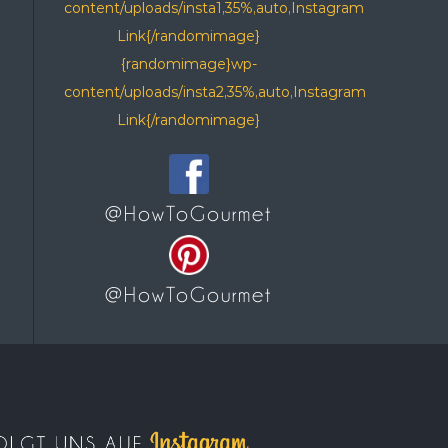
content/uploads/insta1,35%,auto,Instagram
Link{/randomimage}
{randomimage}wp-
content/uploads/insta2,35%,auto,Instagram
Link{/randomimage}
@HowToGourmet
@HowToGourmet