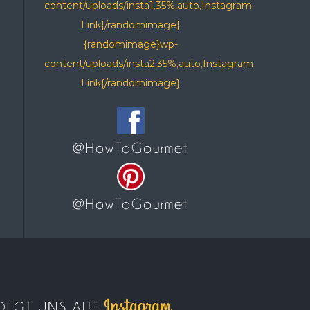
content/uploads/insta1,35%,auto,Instagram
Link{/randomimage}
{randomimage}wp-
content/uploads/insta2,35%,auto,Instagram
Link{/randomimage}
@HowToGourmet
@HowToGourmet