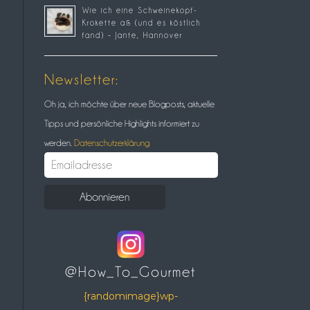
Wie ich eine Schweinekopf-
Krokette aß (und es köstlich
fand) – Jante, Hannover
Newsletter:
Oh ja, ich möchte über neue Blogposts, aktuelle
Tipps und persönliche Highlights informiert zu
werden.
Datenschutzerklärung
@How_To_Gourmet
{randomimage}wp-