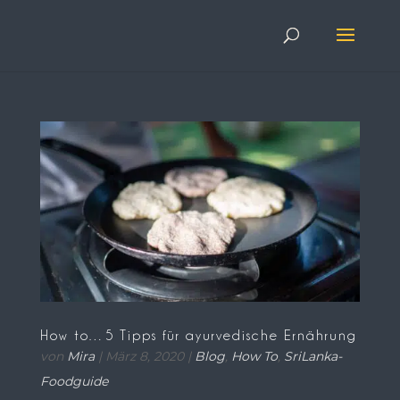
How to…5 Tipps für ayurvedische Ernährung
von
Mira
|
März 8, 2020
|
Blog
,
How To
,
SriLanka-
Foodguide