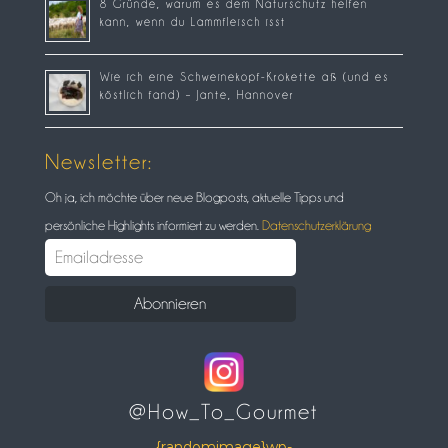
8 Gründe, warum es dem Naturschutz helfen
kann, wenn du Lammfleisch isst
Wie ich eine Schweinekopf-Krokette aß (und es
köstlich fand) – Jante, Hannover
Newsletter:
Oh ja, ich möchte über neue Blogposts, aktuelle Tipps und
persönliche Highlights informiert zu werden.
Datenschutzerklärung
@How_To_Gourmet
{randomimage}wp-