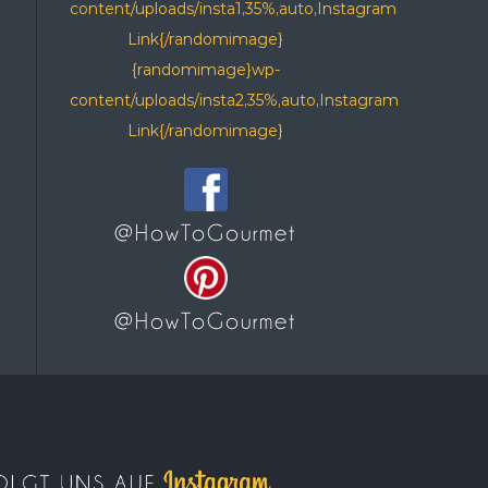
content/uploads/insta1,35%,auto,Instagram
Link{/randomimage}
{randomimage}wp-
content/uploads/insta2,35%,auto,Instagram
Link{/randomimage}
@HowToGourmet
@HowToGourmet