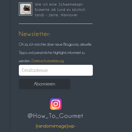
Wie ich eine Schweinekopf-
Krokette aß (und es köstlich
fand) – Jante, Hannover
Newsletter:
Oh ja, ich möchte über neue Blogposts, aktuelle
Tipps und persönliche Highlights informiert zu
werden.
Datenschutzerklärung
@How_To_Gourmet
{randomimage}wp-