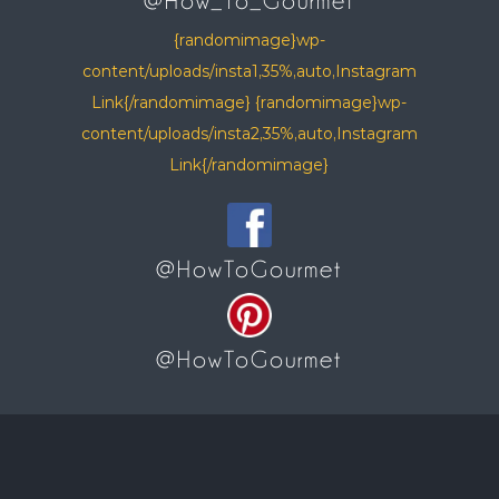
@How_To_Gourmet
{randomimage}wp-
content/uploads/insta1,35%,auto,Instagram
Link{/randomimage} {randomimage}wp-
content/uploads/insta2,35%,auto,Instagram
Link{/randomimage}
@HowToGourmet
@HowToGourmet