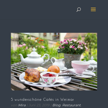
5 wunderschöne Cafés in Weimar
von
Mira
|
Juni 23, 2019
|
Blog
,
Restaurant
,