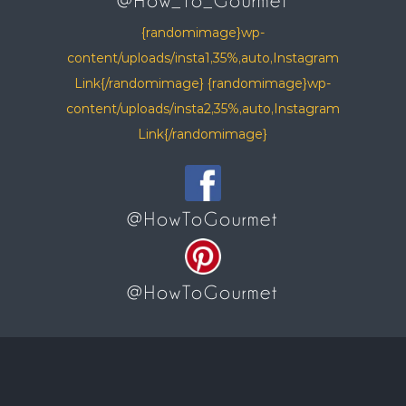
@How_To_Gourmet
{randomimage}wp-
content/uploads/insta1,35%,auto,Instagram
Link{/randomimage} {randomimage}wp-
content/uploads/insta2,35%,auto,Instagram
Link{/randomimage}
@HowToGourmet
@HowToGourmet