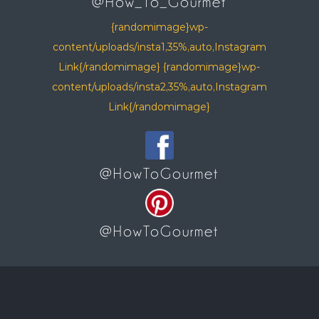
@How_To_Gourmet
{randomimage}wp-
content/uploads/insta1,35%,auto,Instagram
Link{/randomimage} {randomimage}wp-
content/uploads/insta2,35%,auto,Instagram
Link{/randomimage}
@HowToGourmet
@HowToGourmet