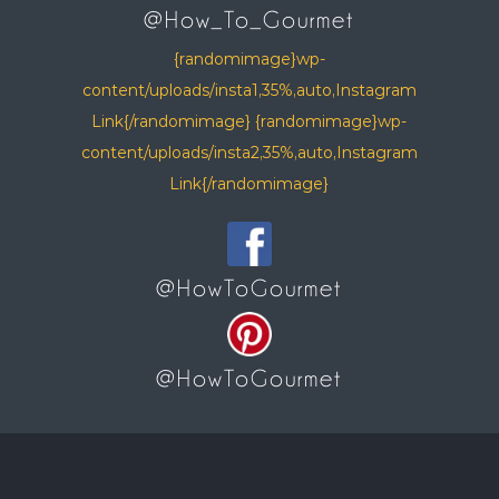
@How_To_Gourmet
{randomimage}wp-
content/uploads/insta1,35%,auto,Instagram
Link{/randomimage} {randomimage}wp-
content/uploads/insta2,35%,auto,Instagram
Link{/randomimage}
@HowToGourmet
@HowToGourmet