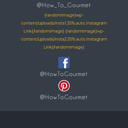
@How_To_Gourmet
{randomimage}wp-
content/uploads/insta1,35%,auto,Instagram
Link{/randomimage} {randomimage}wp-
content/uploads/insta2,35%,auto,Instagram
Link{/randomimage}
@HowToGourmet
@HowToGourmet