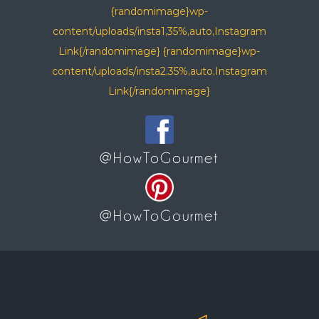
{randomimage}wp-
content/uploads/insta1,35%,auto,Instagram
Link{/randomimage} {randomimage}wp-
content/uploads/insta2,35%,auto,Instagram
Link{/randomimage}
@HowToGourmet
@HowToGourmet