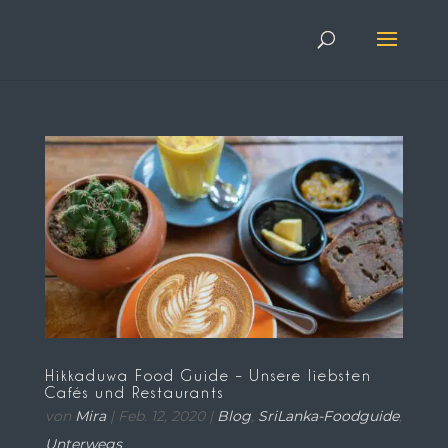
Hikkaduwa Food Guide – Unsere liebsten
Cafés und Restaurants
von
Mira
|
Feb. 12, 2020
|
Blog
,
SriLanka-Foodguide
,
Unterwegs