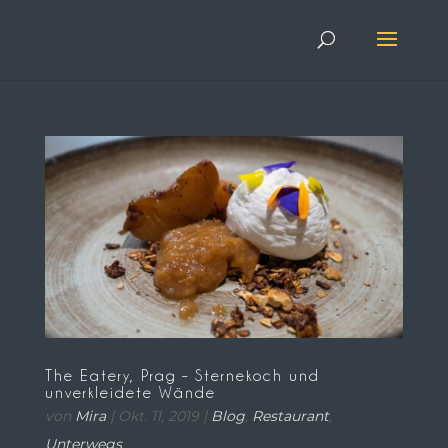
The Eatery, Prag – Sternekoch und
unverkleidete Wände
von
Mira
|
Okt. 11, 2019
|
Blog
,
Restaurant
,
Unterwegs