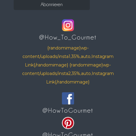
@How_To_Gourmet
{randomimage}wp-
content/uploads/insta1,35%,auto,Instagram
Link{/randomimage} {randomimage}wp-
content/uploads/insta2,35%,auto,Instagram
Link{/randomimage}
@HowToGourmet
@HowToGourmet