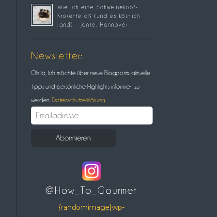
Wie ich eine Schweinekopf-
Krokette aß (und es köstlich
fand) – Jante, Hannover
Newsletter:
Oh ja, ich möchte über neue Blogposts, aktuelle
Tipps und persönliche Highlights informiert zu
werden.
Datenschutzerklärung
@How_To_Gourmet
{randomimage}wp-