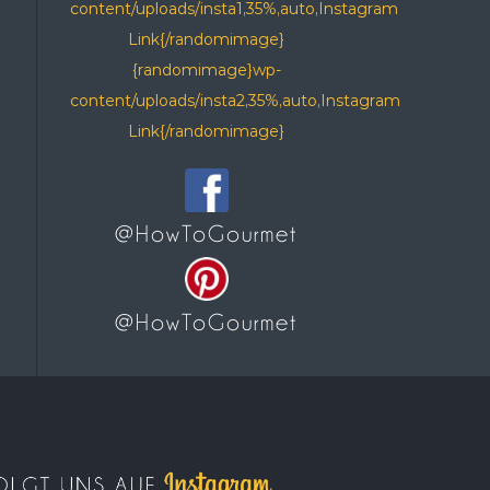
content/uploads/insta1,35%,auto,Instagram
Link{/randomimage}
{randomimage}wp-
content/uploads/insta2,35%,auto,Instagram
Link{/randomimage}
@HowToGourmet
@HowToGourmet