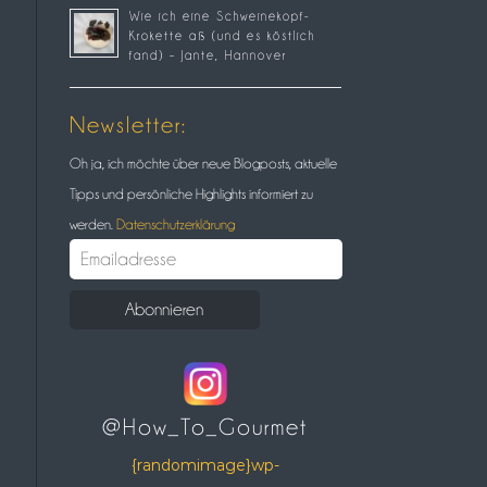
Wie ich eine Schweinekopf-
Krokette aß (und es köstlich
fand) – Jante, Hannover
Newsletter:
Oh ja, ich möchte über neue Blogposts, aktuelle
Tipps und persönliche Highlights informiert zu
werden.
Datenschutzerklärung
@How_To_Gourmet
{randomimage}wp-