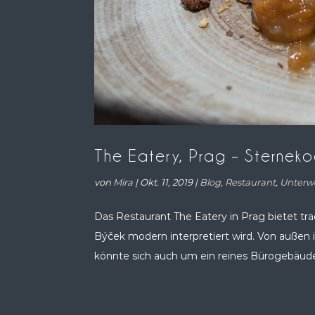
The Eatery, Prag – Sternek
von
Mira
|
Okt. 11, 2019
|
Blog
,
Restaurant
,
Unterw
Das Restaurant The Eatery in Prag bietet tr
Býček modern interpretiert wird. Von außen 
könnte sich auch um ein reines Bürogebäude