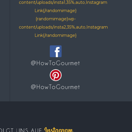
content/uploads/insta1,35%,auto,Instagram
Link{/randomimage}
{randomimage}wp-
content/uploads/insta2,35%,auto,Instagram
Link{/randomimage}
@HowToGourmet
@HowToGourmet