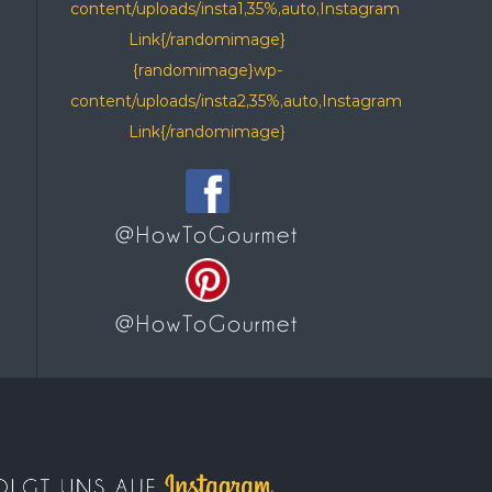
content/uploads/insta1,35%,auto,Instagram
Link{/randomimage}
{randomimage}wp-
content/uploads/insta2,35%,auto,Instagram
Link{/randomimage}
@HowToGourmet
@HowToGourmet