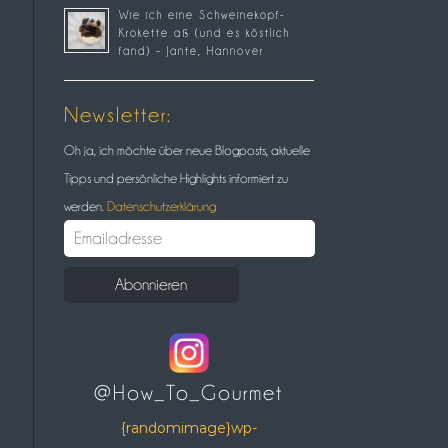
Wie ich eine Schweinekopf-
Krokette aß (und es köstlich
fand) – Jante, Hannover
Newsletter:
Oh ja, ich möchte über neue Blogposts, aktuelle
Tipps und persönliche Highlights informiert zu
werden.
Datenschutzerklärung
@How_To_Gourmet
{randomimage}wp-