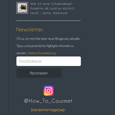
Wie ich eine Schweinekopf-
Krokette aß (und es köstlich
fand) – Jante, Hannover
Newsletter:
Oh ja, ich möchte über neue Blogposts, aktuelle
Tipps und persönliche Highlights informiert zu
werden.
Datenschutzerklärung
@How_To_Gourmet
{randomimage}wp-