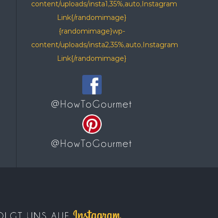
content/uploads/insta1,35%,auto,Instagram
Link{/randomimage}
{randomimage}wp-
content/uploads/insta2,35%,auto,Instagram
Link{/randomimage}
@HowToGourmet
@HowToGourmet