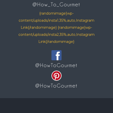
@How_To_Gourmet
{randomimage}wp-
content/uploads/insta1,35%,auto,Instagram
Link{/randomimage} {randomimage}wp-
content/uploads/insta2,35%,auto,Instagram
Link{/randomimage}
@HowToGourmet
@HowToGourmet