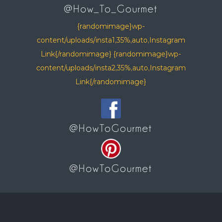
@How_To_Gourmet
{randomimage}wp-
content/uploads/insta1,35%,auto,Instagram
Link{/randomimage} {randomimage}wp-
content/uploads/insta2,35%,auto,Instagram
Link{/randomimage}
@HowToGourmet
@HowToGourmet