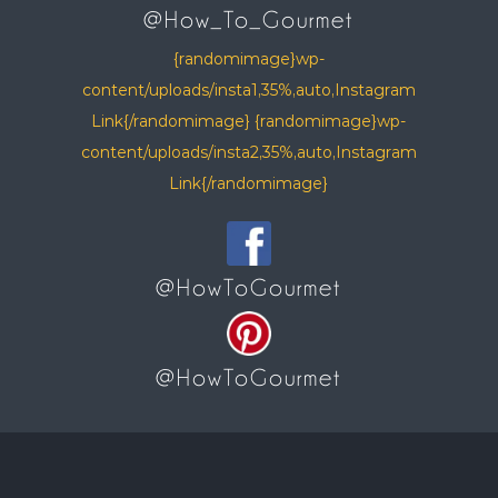
@How_To_Gourmet
{randomimage}wp-
content/uploads/insta1,35%,auto,Instagram
Link{/randomimage} {randomimage}wp-
content/uploads/insta2,35%,auto,Instagram
Link{/randomimage}
@HowToGourmet
@HowToGourmet