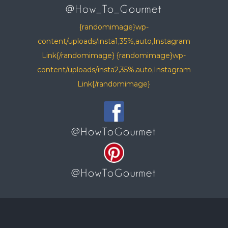
@How_To_Gourmet
{randomimage}wp-
content/uploads/insta1,35%,auto,Instagram
Link{/randomimage} {randomimage}wp-
content/uploads/insta2,35%,auto,Instagram
Link{/randomimage}
@HowToGourmet
@HowToGourmet