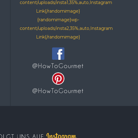
content/uploads/insta1,35%,auto,Instagram
Link{/randomimage}
{randomimage}wp-
content/uploads/insta2,35%,auto,Instagram
Link{/randomimage}
@HowToGourmet
@HowToGourmet