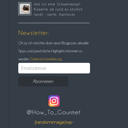
Wie ich eine Schweinekopf-
Krokette aß (und es köstlich
fand) – Jante, Hannover
Newsletter:
Oh ja, ich möchte über neue Blogposts, aktuelle
Tipps und persönliche Highlights informiert zu
werden.
Datenschutzerklärung
@How_To_Gourmet
{randomimage}wp-