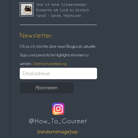
Wie ich eine Schweinekopf-
Krokette aß (und es köstlich
fand) – Jante, Hannover
Newsletter:
Oh ja, ich möchte über neue Blogposts, aktuelle
Tipps und persönliche Highlights informiert zu
werden.
Datenschutzerklärung
@How_To_Gourmet
{randomimage}wp-