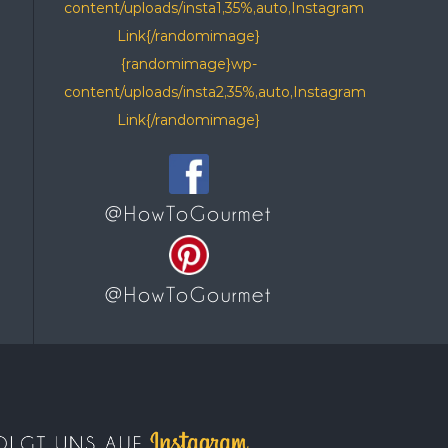
content/uploads/insta1,35%,auto,Instagram
Link{/randomimage}
{randomimage}wp-
content/uploads/insta2,35%,auto,Instagram
Link{/randomimage}
@HowToGourmet
@HowToGourmet