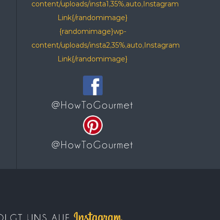
content/uploads/insta1,35%,auto,Instagram
Link{/randomimage}
{randomimage}wp-
content/uploads/insta2,35%,auto,Instagram
Link{/randomimage}
@HowToGourmet
@HowToGourmet