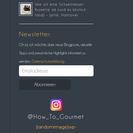
Wie ich eine Schweinekopf-
Krokette aß (und es köstlich
fand) – Jante, Hannover
Newsletter:
Oh ja, ich möchte über neue Blogposts, aktuelle
Tipps und persönliche Highlights informiert zu
werden.
Datenschutzerklärung
@How_To_Gourmet
{randomimage}wp-